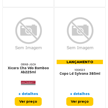
LANÇAMENTO
091AB-JGCH
Xicara Cha Vdo Bamboo
1004523
Ab225ml
Copo Ld Sylvana 385ml
+ detalhes
+ detalhes
Ver preço
Ver preço