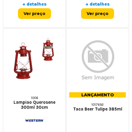
+ detalhes
+ detalhes
Ver preço
Ver preço
LANÇAMENTO
1006
Lampiao Querosene
1017692
300ml 30cm
Taca Beer Tulipe 385ml