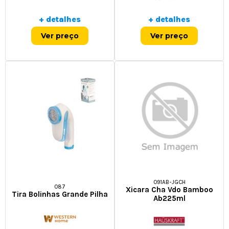
+ detalhes
+ detalhes
Ver preço
Ver preço
091AB-JGCH
087
Xicara Cha Vdo Bamboo
Tira Bolinhas Grande Pilha
Ab225ml