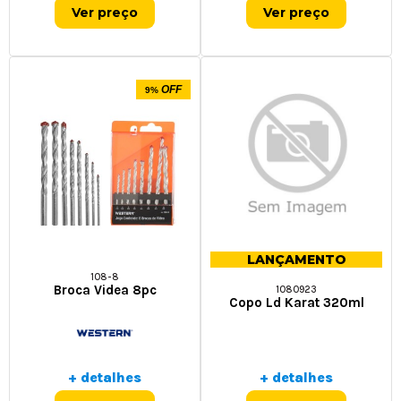
Ver preço
Ver preço
OFF
9%
LANÇAMENTO
108-8
Broca Videa 8pc
1080923
Copo Ld Karat 320ml
+ detalhes
+ detalhes