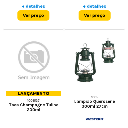
+ detalhes
+ detalhes
Ver preço
Ver preço
LANÇAMENTO
1005
Lampiao Querosene
1004527
Taca Champagne Tulipe
300ml 27cm
200ml