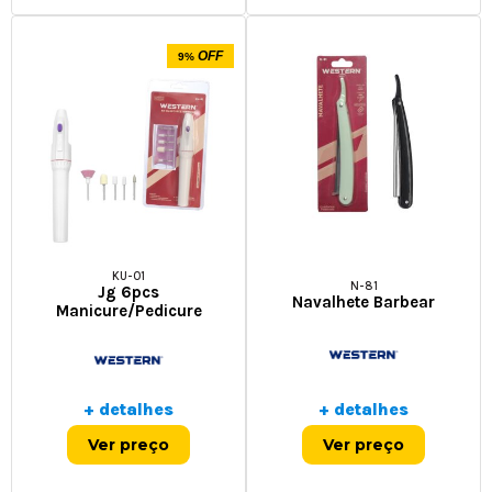
OFF
9%
KU-01
N-81
Jg 6pcs
Navalhete Barbear
Manicure/pedicure
+ detalhes
+ detalhes
Ver preço
Ver preço