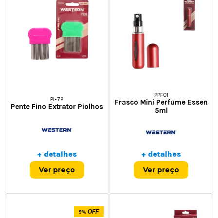
PPF01
PI-72
Frasco Mini Perfume Essen
Pente Fino Extrator Piolhos
5ml
+ detalhes
+ detalhes
Ver preço
Ver preço
OFF
9%