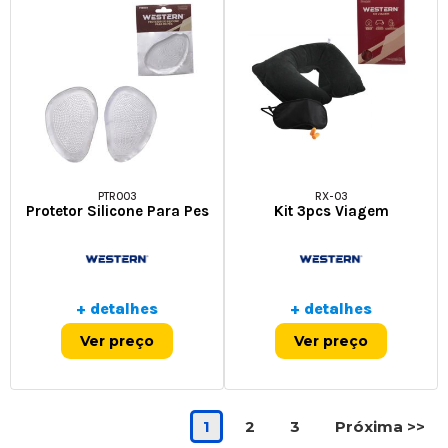
PTR003
RX-03
Protetor Silicone Para Pes
Kit 3pcs Viagem
+ detalhes
+ detalhes
Ver preço
Ver preço
1
2
3
Próxima >>