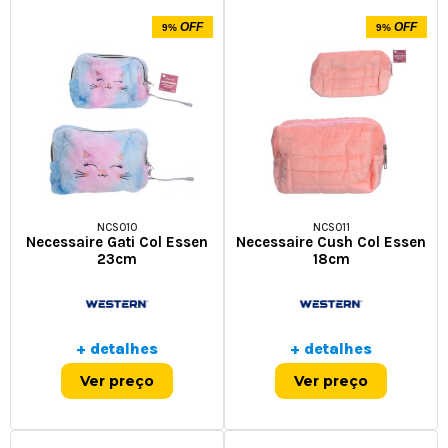
OFF
OFF
9%
9%
NCS010
NCS011
Necessaire Gati Col Essen
Necessaire Cush Col Essen
23cm
18cm
+ detalhes
+ detalhes
Ver preço
Ver preço