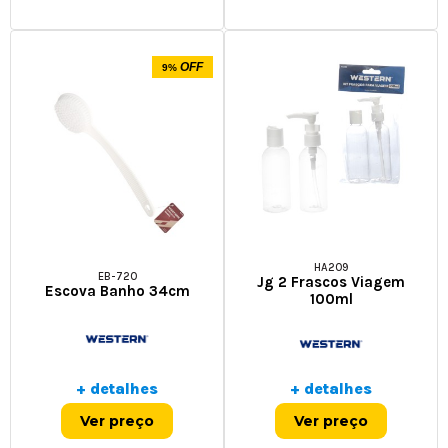
OFF
9%
HA209
EB-720
Jg 2 Frascos Viagem
Escova Banho 34cm
100ml
+ detalhes
+ detalhes
Ver preço
Ver preço