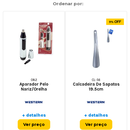
Ordenar por:
OFF
9%
082
CL-56
Aparador Pelo
Calcadeira De Sapatos
Nariz/orelha
19.5cm
+ detalhes
+ detalhes
Ver preço
Ver preço